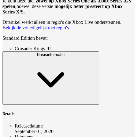
Je kunt deze titel
zowel op Xbox Series One als Xbox Series X/S
spelen
,hoewel deze versie
mogelijk beter presteert op Xbox
Series X/S.
Ditartikel werkt alleen in regio's die Xbox Live ondersteunen.
Bekijk de volledigelijst met regio's
.
Standard Edition bevat:
Crusader Kings III
Basisinformatie
Details
Releasedatum
:
September 01, 2020
Uitgever
: