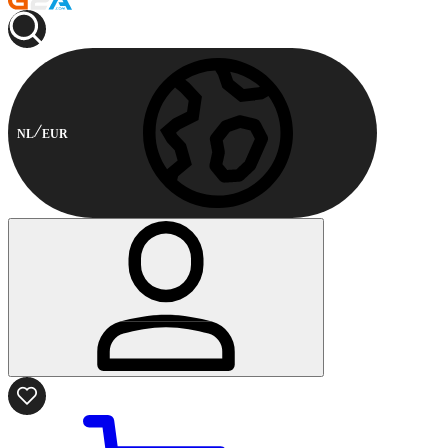
NL
EUR