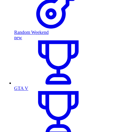
Random Weekend
new
GTA V