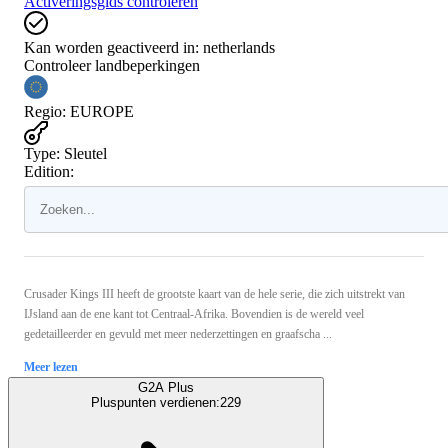
Activeringsgids controleren
Kan worden geactiveerd in:
netherlands
Controleer landbeperkingen
Regio
:
EUROPE
Type
:
Sleutel
Edition:
Crusader Kings III heeft de grootste kaart van de hele serie, die zich uitstrekt van
IJsland aan de ene kant tot Centraal-Afrika. Bovendien is de wereld veel
gedetailleerder en gevuld met meer nederzettingen en graafscha ...
Meer lezen
G2A Plus
Pluspunten verdienen:
229