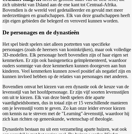
zich uitstrekt van IJsland aan de ene kant tot Centraal-Afrika.
Bovendien is de wereld veel gedetailleerder en gevuld met meer
nederzettingen en graafschappen. Elk van deze graafschappen heeft
zijn eigen gebieden die belegerd en veroverd kunnen worden.
De personages en de dynastieën
Het spel biedt spelers niet alleen portretten van specifieke
personages (zoals de heersers van koninkrijken), maar ook volledige
3D-modellen. Elk personage heeft bovendien zijn of haar eigen set
kenmerken. Er zijn ook basisgenetica geïmplementeerd, waardoor
ouders sommige van deze kenmerken kunnen doorgeven aan hun
kinderen. Veel kenmerken kunnen zowel positief als negatief zijn en
kunnen invloed hebben op de relaties van personages met anderen.
Bovendien omvat het kiezen van een dynastie ook de keuze van de
levensstijl van het hoofdpersonage. Er zijn vijf soorten levensstijlen
om uit te kiezen. Elk van deze biedt spelers drie aparte
vaardigheidsbomen, dus in totaal zijn er 15 verschillende manieren
om je levensstijl vorm te geven. Zo kan onze leider ervoor kiezen
om kennis na te streven met de "Learning"-levensstijl, waardoor hij
zich kan richten op geneeskunde, wetenschap of theologie.
Dynastieën bestaan nu uit een verzameling aparte huizen, wat ook