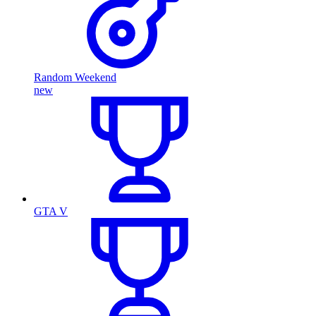
Random Weekend
new
GTA V