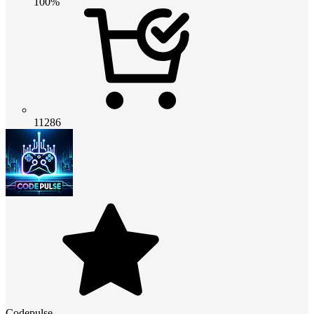
100%
11286
Codepulse