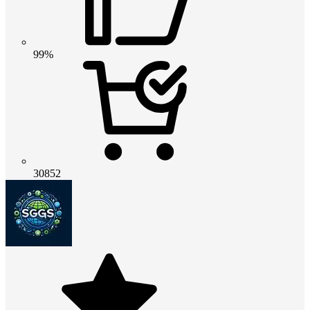
99%
30852