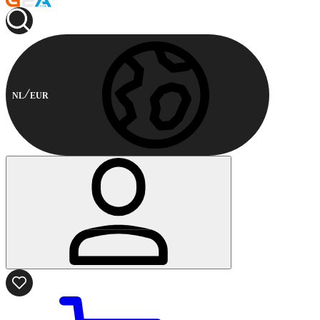
NL
EUR