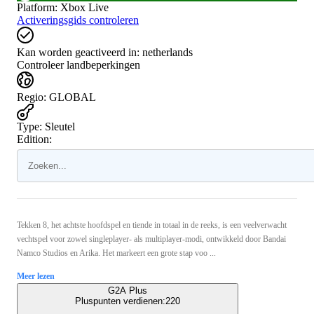
Platform
:
Xbox Live
Activeringsgids controleren
Kan worden geactiveerd in:
netherlands
Controleer landbeperkingen
Regio
:
GLOBAL
Type
:
Sleutel
Edition:
Tekken 8, het achtste hoofdspel en tiende in totaal in de reeks, is een veelverwacht
vechtspel voor zowel singleplayer- als multiplayer-modi, ontwikkeld door Bandai
Namco Studios en Arika. Het markeert een grote stap voo ...
Meer lezen
G2A Plus
Pluspunten verdienen:
220