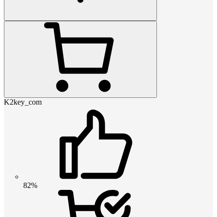
K2key_com
82%