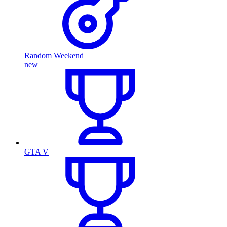
Random Weekend
new
GTA V