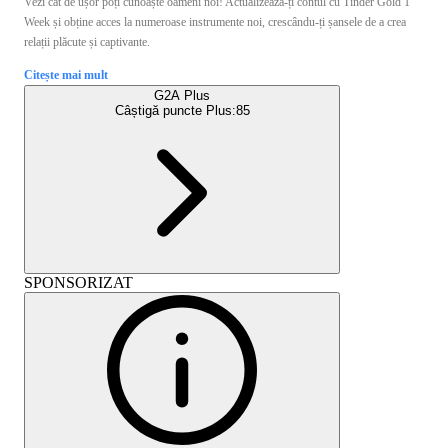
Vezi cât de ușor poți cunoaște oameni noi! Actualizează-ți contul cu Tinder Gold 1
Week și obține acces la numeroase instrumente noi, crescându-ți șansele de a crea
relații plăcute și captivante.
Citește mai mult
G2A Plus
Câștigă puncte Plus:
85
SPONSORIZAT