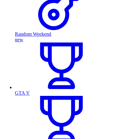
Random Weekend
new
GTA V