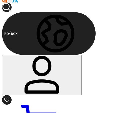
RO
RON