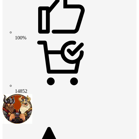
100%
14852