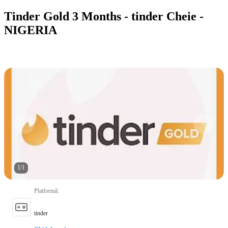
Tinder Gold 3 Months - tinder Cheie -
NIGERIA
1
/
1
Platformă
:
tinder