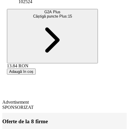
102524
G2A Plus
Câștigă puncte Plus:
15
13.84
RON
Adaugă în coș
Advertisement
SPONSORIZAT
Oferte de la 8 firme