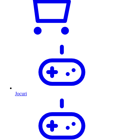
Jocuri