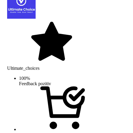
Ultimate_choices
100
%
Feedback pozitiv