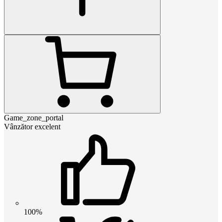
Game_zone_portal
Vânzător excelent
100%