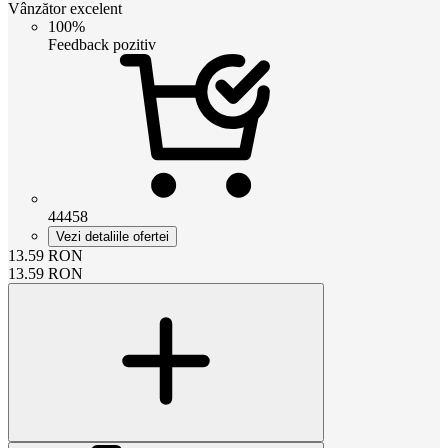
Vânzător excelent
100%
Feedback pozitiv
44458
Vezi detaliile ofertei
13.59
RON
13.59
RON