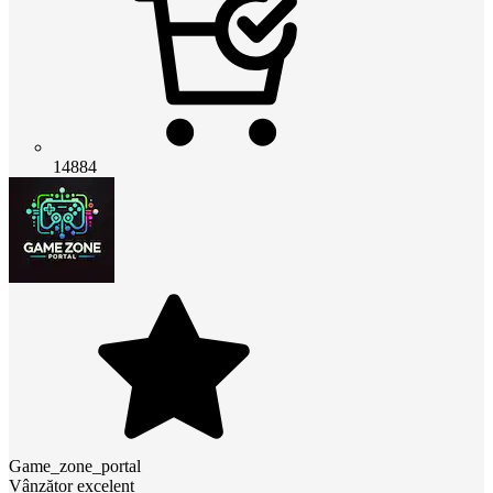
14884
Game_zone_portal
Vânzător excelent