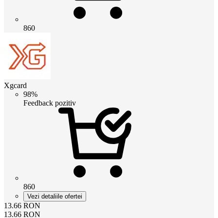
860
Xgcard
98%
Feedback pozitiv
860
Vezi detaliile ofertei
13.66
RON
13.66
RON