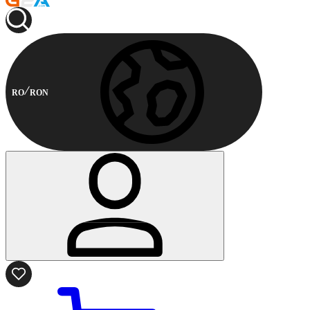
RO
RON