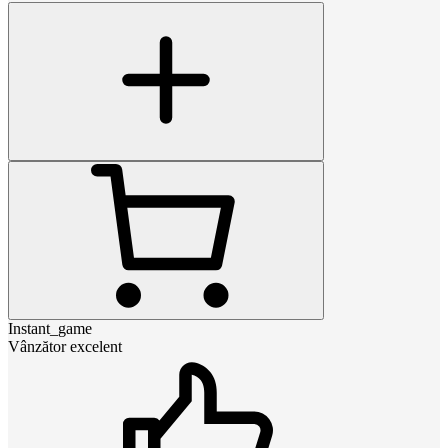
Instant_game
Vânzător excelent