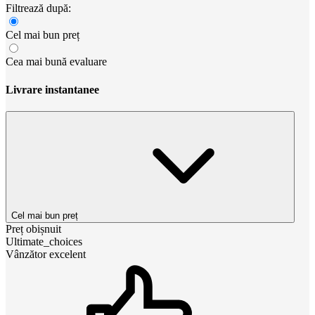
Filtrează după:
Cel mai bun preț
Cea mai bună evaluare
Livrare instantanee
Cel mai bun preț
Preț obișnuit
Ultimate_choices
Vânzător excelent