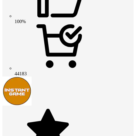
100%
44183