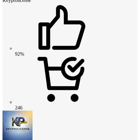
Keyprolicense
92%
246