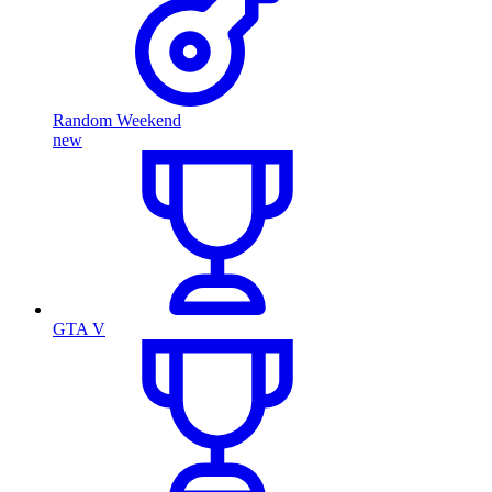
Random Weekend
new
GTA V