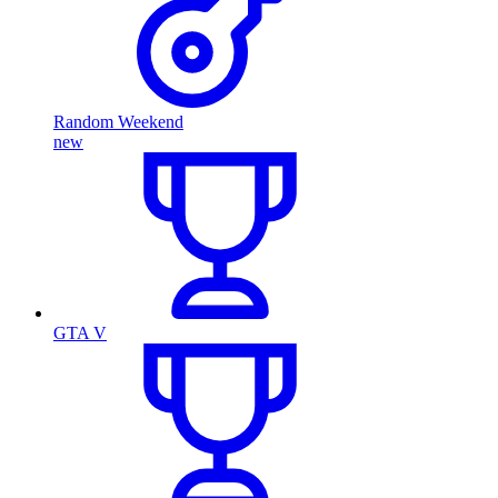
Random Weekend
new
GTA V