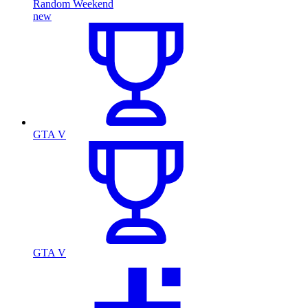
Random Weekend
new
GTA V
GTA V