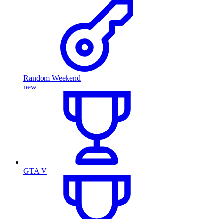
Random Weekend
new
GTA V