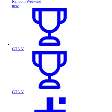
Random Weekend
new
GTA V
GTA V