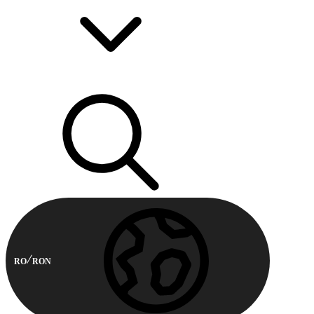
RO
RON