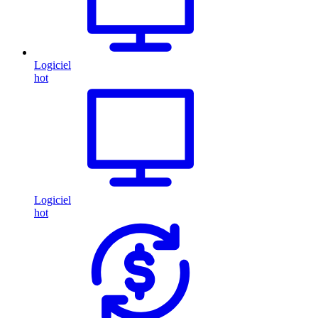
Logiciel
hot
Logiciel
hot