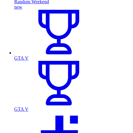
Random Weekend
new
GTA V
GTA V