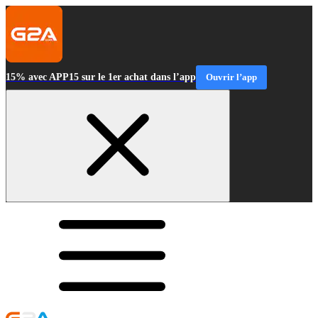
15% avec APP15 sur le 1er achat dans l’app
Ouvrir l’app