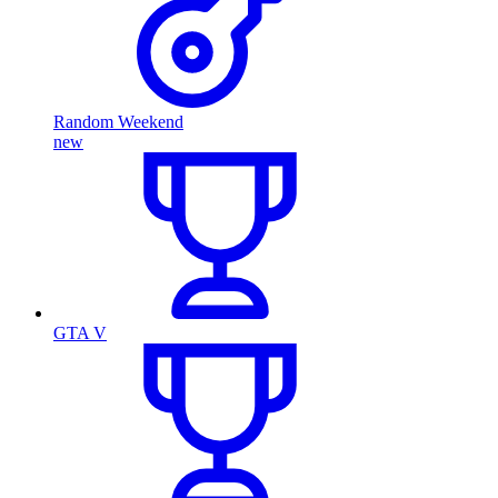
Random Weekend
new
GTA V