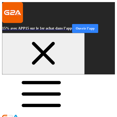
15% avec APP15 sur le 1er achat dans l’app
Ouvrir l’app