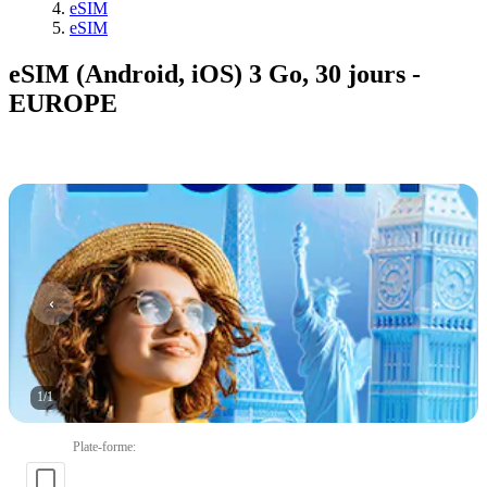
eSIM
eSIM
eSIM (Android, iOS) 3 Go, 30 jours -
EUROPE
1
/
1
Plate-forme
: