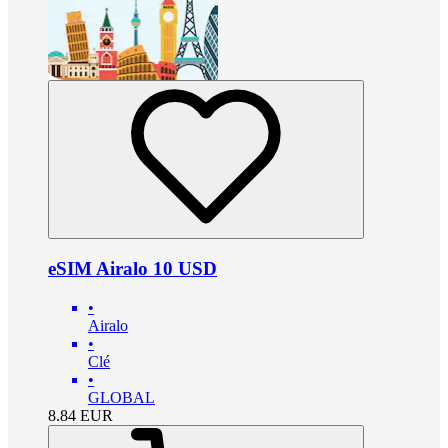
eSIM Airalo 10 USD
•
Airalo
•
Clé
•
GLOBAL
8.84
EUR