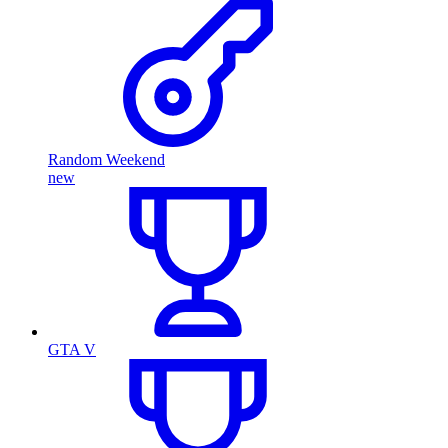
Random Weekend
new
GTA V