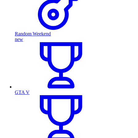
Random Weekend
new
GTA V