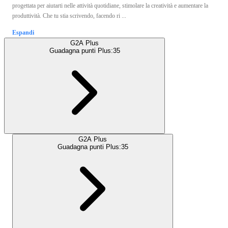
progettata per aiutarti nelle attività quotidiane, stimolare la creatività e aumentare la
produttività. Che tu stia scrivendo, facendo ri ...
Espandi
G2A Plus
Guadagna punti Plus:
35
G2A Plus
Guadagna punti Plus:
35