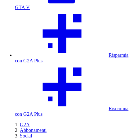
GTA V
Risparmia
con G2A Plus
Risparmia
con G2A Plus
G2A
Abbonamenti
Social