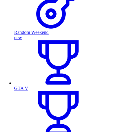
Random Weekend
new
GTA V