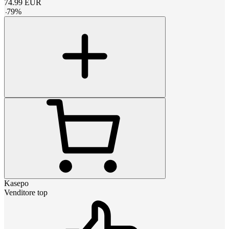
74.99
EUR
-
79
%
Kasepo
Venditore top