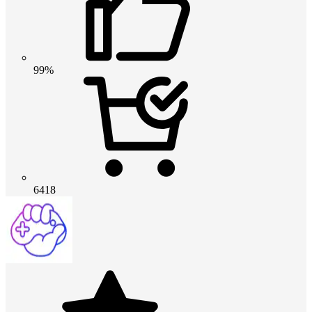
99%
6418