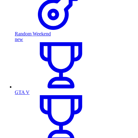
Random Weekend
new
GTA V