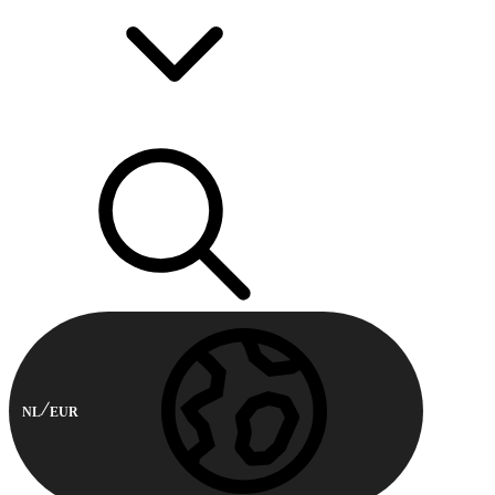
NL
EUR