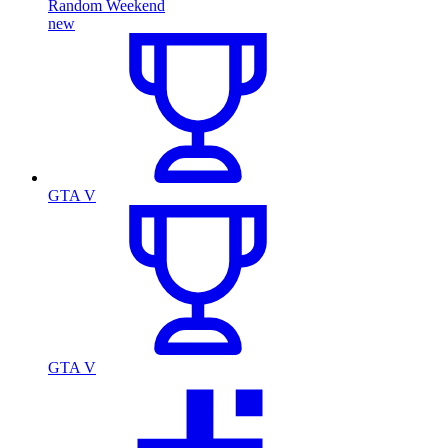
Random Weekend
new
GTA V
GTA V