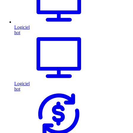
Logiciel
hot
Logiciel
hot