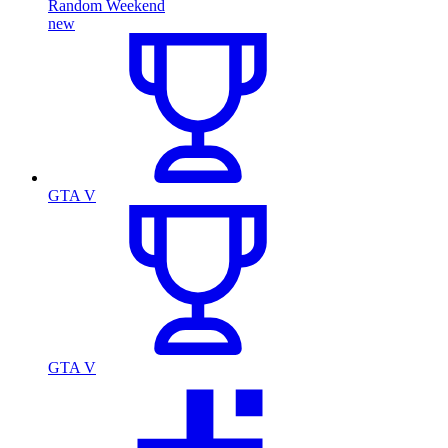
Random Weekend
new
GTA V
GTA V