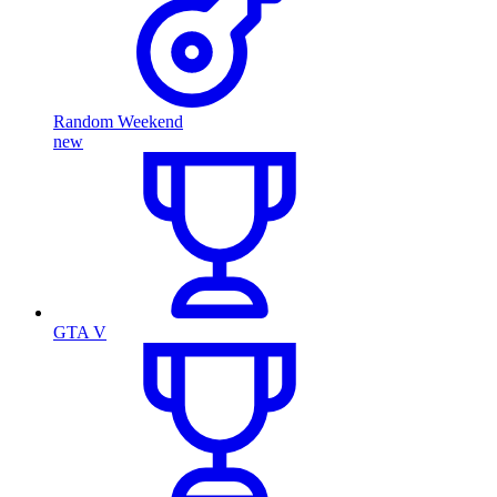
Random Weekend
new
GTA V