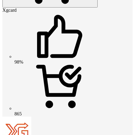
Xgcard
98%
865