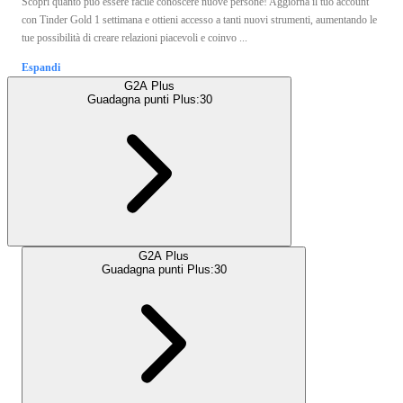
Scopri quanto può essere facile conoscere nuove persone! Aggiorna il tuo account
con Tinder Gold 1 settimana e ottieni accesso a tanti nuovi strumenti, aumentando le
tue possibilità di creare relazioni piacevoli e coinvo ...
Espandi
G2A Plus
Guadagna punti Plus:
30
G2A Plus
Guadagna punti Plus:
30