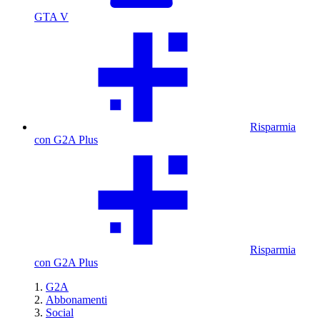
GTA V
Risparmia
con G2A Plus
Risparmia
con G2A Plus
G2A
Abbonamenti
Social