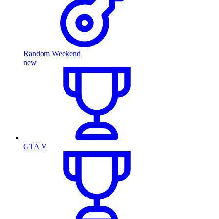
Random Weekend
new
GTA V