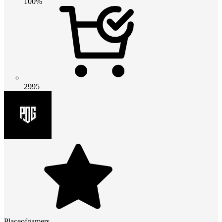
100%
2995
Placeofgamers