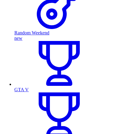
Random Weekend
new
GTA V