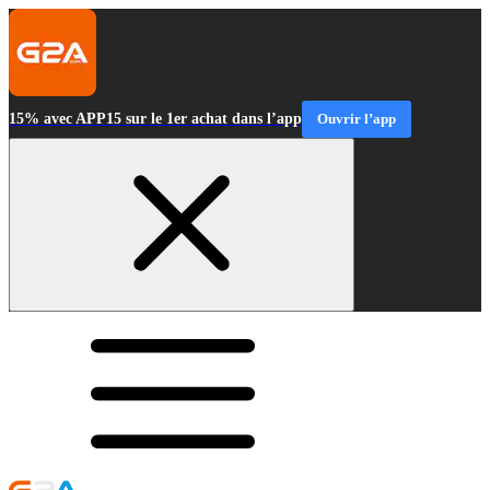
15% avec APP15 sur le 1er achat dans l’app
Ouvrir l’app