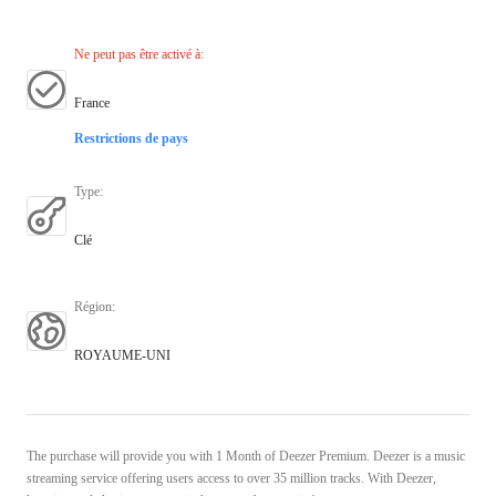
Ne peut pas être activé à
:
France
Restrictions de pays
Type
:
Clé
Région
:
ROYAUME-UNI
The purchase will provide you with 1 Month of Deezer Premium. Deezer is a music
streaming service offering users access to over 35 million tracks. With Deezer,