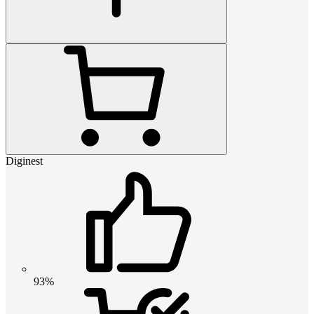
Diginest
93%