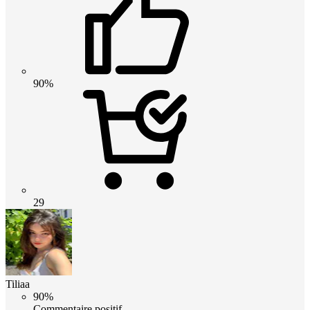
90%
29
Tiliaa
90%
Commentaire positif