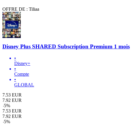
OFFRE DE : Tiliaa
Disney Plus SHARED Subscription Premium 1 mois
•
Disney+
•
Compte
•
GLOBAL
7.53
EUR
7.92
EUR
-
5
%
7.53
EUR
7.92
EUR
-
5
%