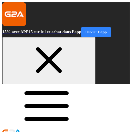
15% avec APP15 sur le 1er achat dans l’app
Ouvrir l’app