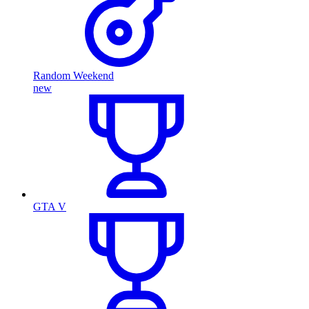
Random Weekend
new
GTA V