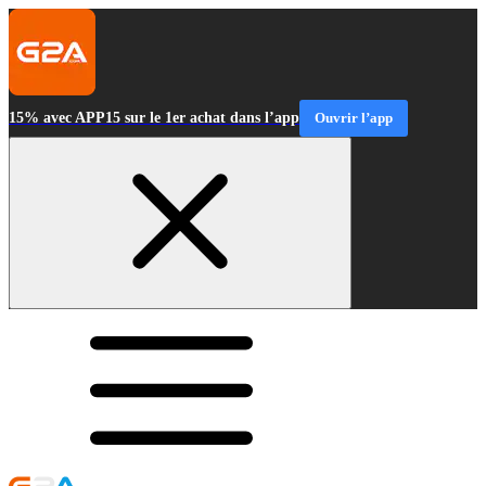
15% avec APP15 sur le 1er achat dans l’app
Ouvrir l’app