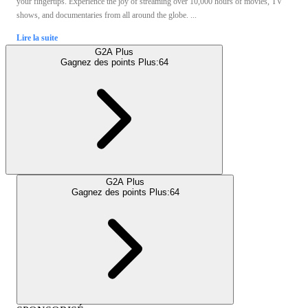
your fingertips. Experience the joy of streaming over 10,000 hours of movies, TV
shows, and documentaries from all around the globe. ...
Lire la suite
G2A Plus
Gagnez des points Plus:
64
G2A Plus
Gagnez des points Plus:
64