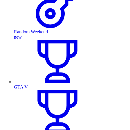
Random Weekend
new
GTA V