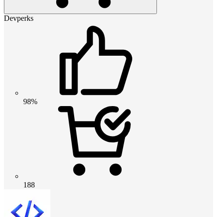
Devperks
98%
188