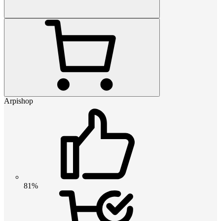
Arpishop
81%