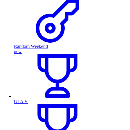
Random Weekend
new
GTA V