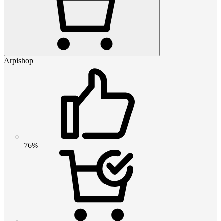
Arpishop
76%