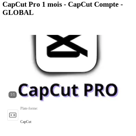
CapCut Pro 1 mois - CapCut Compte -
GLOBAL
1
/
1
Plate-forme
:
CapCut