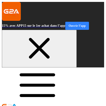
15% avec APP15 sur le 1er achat dans l’app
Ouvrir l’app