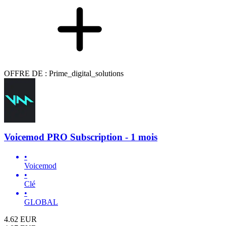
OFFRE DE : Prime_digital_solutions
Voicemod PRO Subscription - 1 mois
•
Voicemod
•
Clé
•
GLOBAL
4.62
EUR