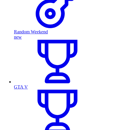
Random Weekend
new
GTA V