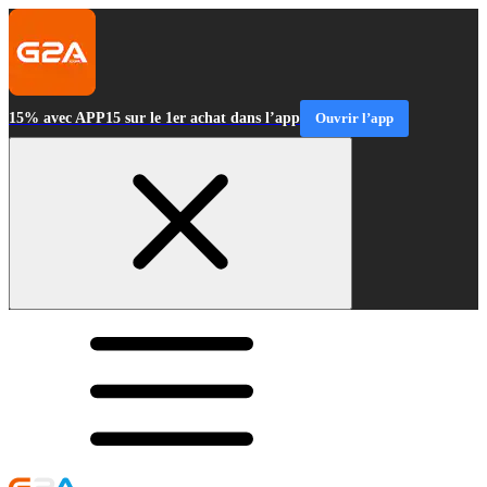
15% avec APP15 sur le 1er achat dans l’app
Ouvrir l’app