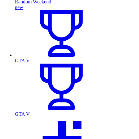
Random Weekend
new
GTA V
GTA V