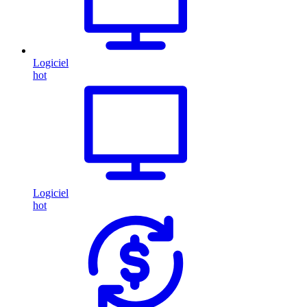
Logiciel
hot
Logiciel
hot