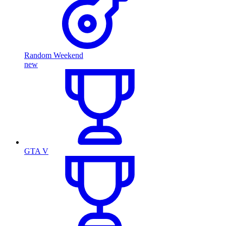
Random Weekend
new
GTA V