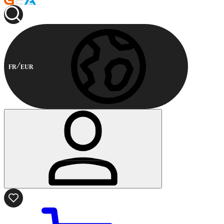
FR
EUR