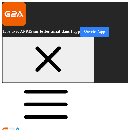
15% avec APP15 sur le 1er achat dans l’app
Ouvrir l’app