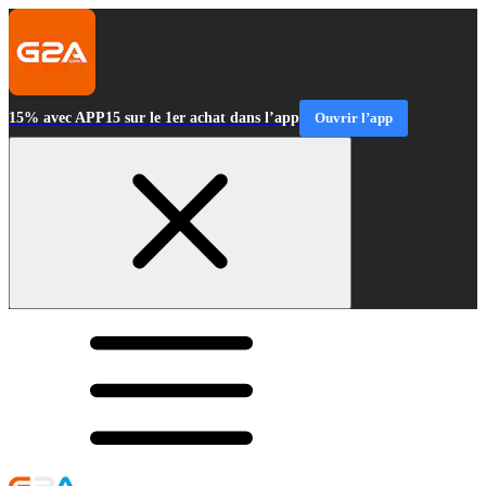
15% avec APP15 sur le 1er achat dans l’app
Ouvrir l’app