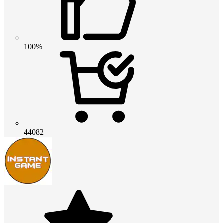
100%
44082