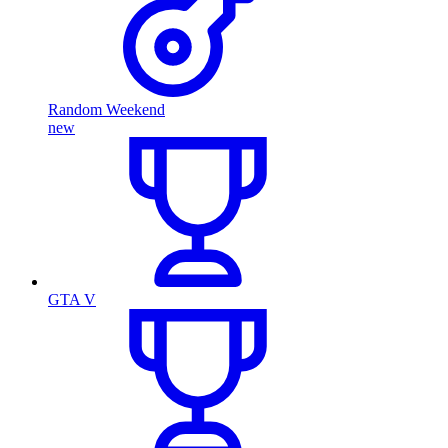
Random Weekend
new
GTA V